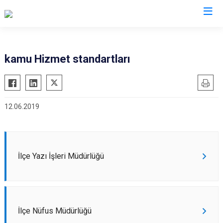
Afyonkarahisar
kamu Hizmet standartları
Başmakçı
Hocalar
Bayat
İhsaniye
12.06.2019
Bolvadin
İscehisar
Çay
Kızılören
Çobanlar
Sandıklı
Dazkırı
Şuhut
İlçe Yazı İşleri Müdürlüğü
Dinar
Sultandağı
Emirdağ
Sinanpaşa
Evciler
İlçe Nüfus Müdürlüğü