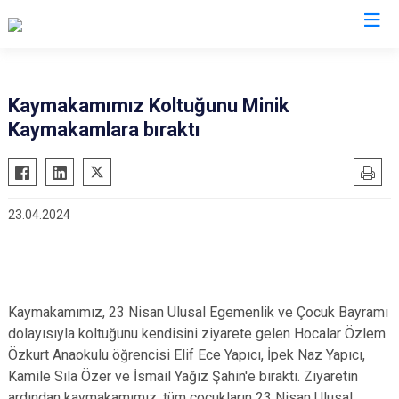
Afyonkarahisar
Kaymakamımız Koltuğunu Minik
Kaymakamlara bıraktı
Başmakçı
Hocalar
Bayat
İhsaniye
Bolvadin
İscehisar
23.04.2024
Çay
Kızılören
Çobanlar
Sandıklı
Dazkırı
Şuhut
Dinar
Sultandağı
Kaymakamımız, 23 Nisan Ulusal Egemenlik ve Çocuk Bayramı
Emirdağ
dolayısıyla koltuğunu kendisini ziyarete gelen Hocalar Özlem
Sinanpaşa
Özkurt Anaokulu öğrencisi Elif Ece Yapıcı, İpek Naz Yapıcı,
Evciler
Kamile Sıla Özer ve İsmail Yağız Şahin'e bıraktı. Ziyaretin
ardından kaymakamımız, tüm çocukların 23 Nisan Ulusal