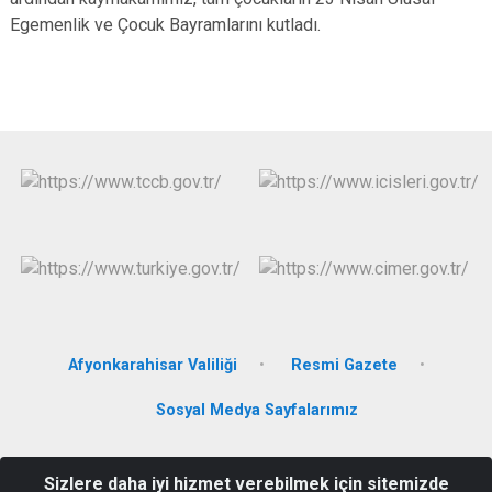
Egemenlik ve Çocuk Bayramlarını kutladı.
Afyonkarahisar Valiliği
Resmi Gazete
Sosyal Medya Sayfalarımız
Şafak Mahallesi Şehit Hasan YALIN Caddesi No:37 HOCALAR /
Sizlere daha iyi hizmet verebilmek için sitemizde
AFYONKARAHİSAR